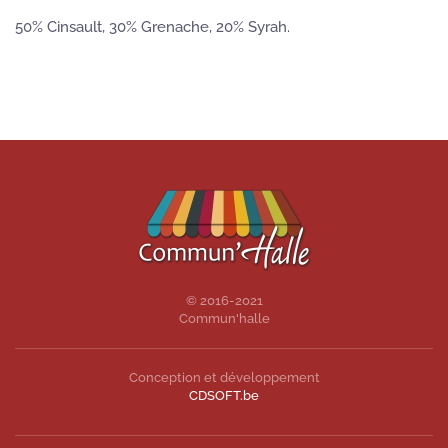
50% Cinsault, 30% Grenache, 20% Syrah.
© 2016-2021
Commun'halle
Conception et développement
CDSOFT.be