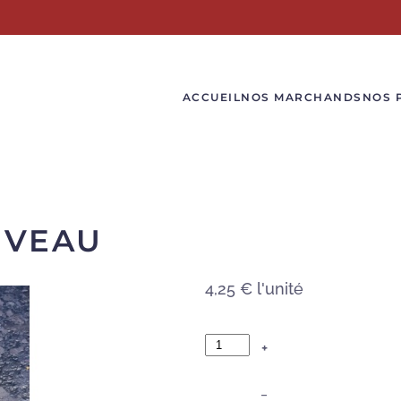
ACCUEIL
NOS MARCHANDS
NOS 
 VEAU
4,25 €
l'unité
+
–