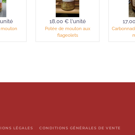
'unité
18,00 €
l'unité
17,0
 mouton
Potée de mouton aux
Carbonnad
flageolets
m
IONS LÉGALES
CONDITIONS GÉNÉRALES DE VENTE