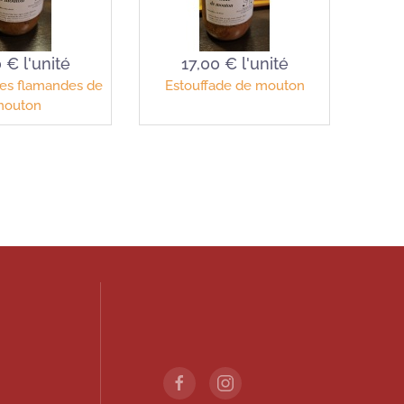
0 €
l'unité
17,00 €
l'unité
es flamandes de
Estouffade de mouton
outon